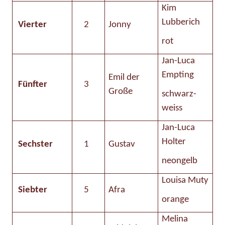
Kim
Lubberich
Vierter
2
Jonny
rot
Jan-Luca
Empting
Emil der
Fünfter
3
Große
schwarz-
weiss
Jan-Luca
Holter
Sechster
1
Gustav
neongelb
Louisa Muty
Siebter
5
Afra
orange
Melina