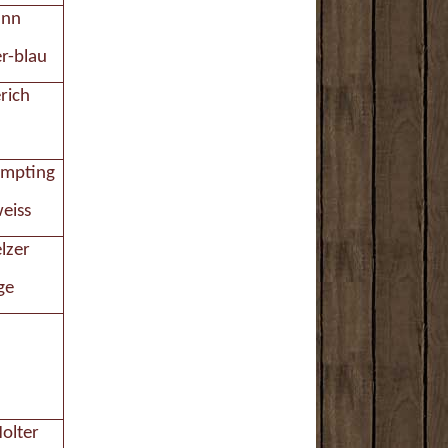
ann
er-blau
rich
Empting
eiss
lzer
ge
olter