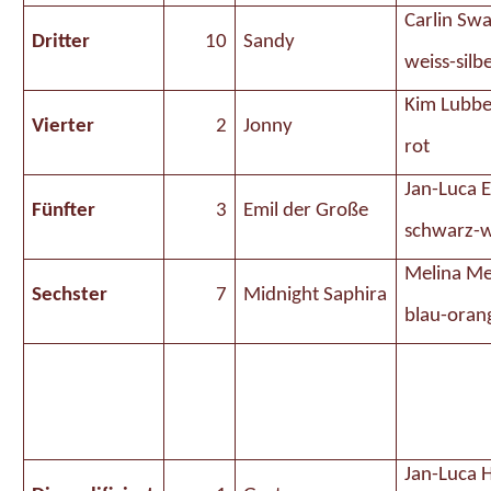
Carlin Sw
Dritter
10
Sandy
weiss-silb
Kim Lubbe
Vierter
2
Jonny
rot
Jan-Luca 
Fünfter
3
Emil der Große
schwarz-w
Melina Me
Sechster
7
Midnight Saphira
blau-oran
Jan-Luca H