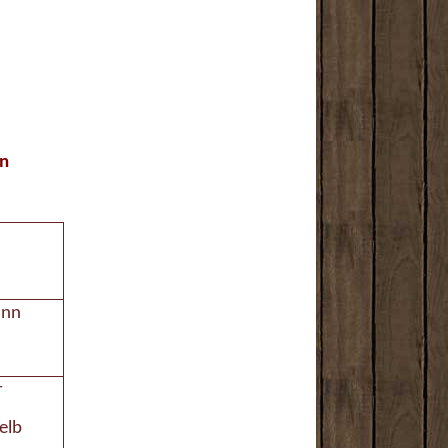
en
ann
r
elb